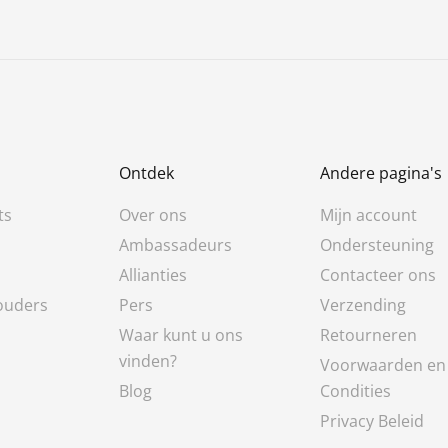
1 recensie
Ontdek
Andere pagina's
ts
Over ons
Mijn account
Ambassadeurs
Ondersteuning
Allianties
Contacteer ons
ouders
Pers
Verzending
Waar kunt u ons
Retourneren
vinden?
Voorwaarden en
Blog
Condities
Privacy Beleid