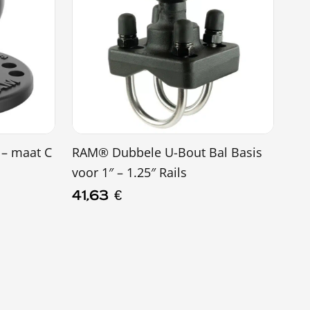
 – maat C
RAM® Dubbele U-Bout Bal Basis
voor 1″ – 1.25″ Rails
41,63
€