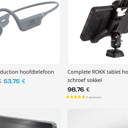
duction hoofdtelefoon
Complete ROKK tablet h
schroef sokkel
€
53,75
€
98,76
€
3 recensies