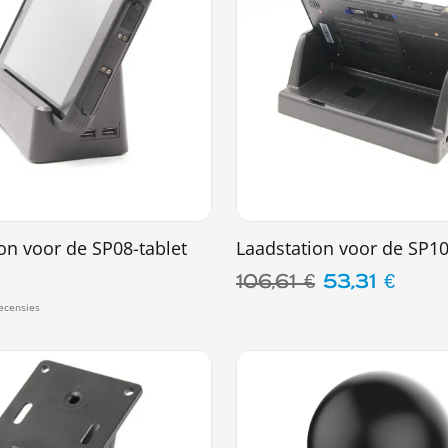
on voor de SP08-tablet
Laadstation voor de SP10
106,61
€
53,31
€