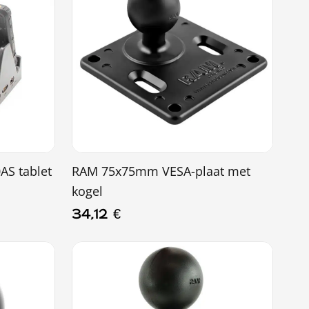
3 recensies
AS tablet
RAM 75x75mm VESA-plaat met
kogel
34,12
€