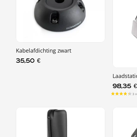
Kabelafdichting zwart
35,50
€
1 recensie
Laadstati
98,35
€