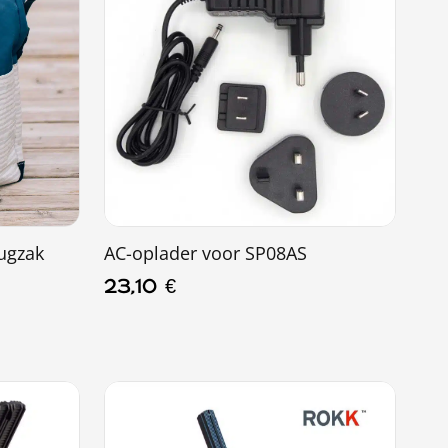
ugzak
AC-oplader voor SP08AS
23,10
€