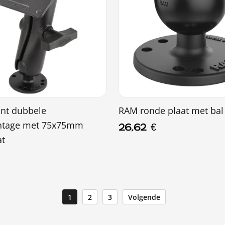
nt dubbele
RAM ronde plaat met bal
ntage met 75x75mm
26,62
€
at
1
2
3
Volgende