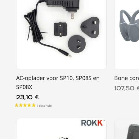
AC-oplader voor SP10, SP08S en
Bone con
SP08X
107,50
23,10
€