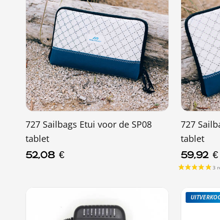
727 Sailbags Etui voor de SP08
727 Sailb
tablet
tablet
52,08
€
59,92
€
UITVERKO