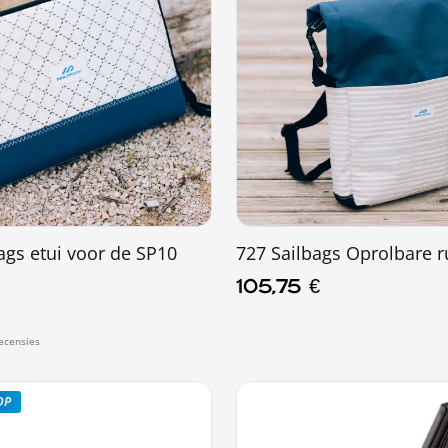
ags etui voor de SP10
727 Sailbags Oprolbare r
105,75
€
OP