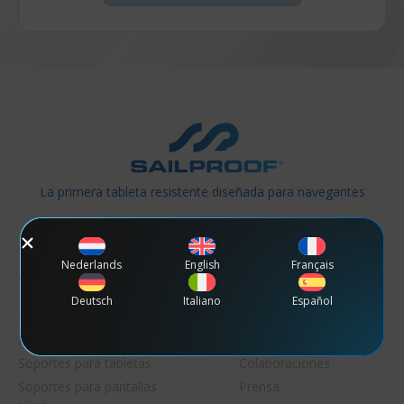
La primera tableta resistente diseñada para navegantes
Nederlands
English
Français
Tienda
Descubre
Deutsch
Italiano
Español
Tabletas resistentes
Quiénes somos
Pantallas táctiles
Embajadores
Soportes para tabletas
Colaboraciones
Soportes para pantallas
Prensa