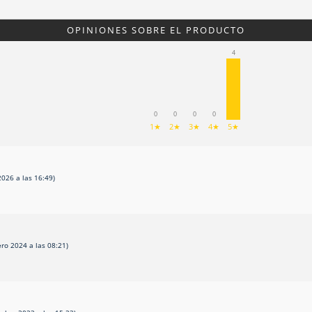
OPINIONES SOBRE EL PRODUCTO
4
0
0
0
0
1★
2★
3★
4★
5★
026 a las 16:49)
ero 2024 a las 08:21)