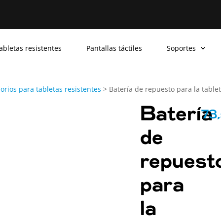
abletas resistentes
Pantallas táctiles
Soportes
orios para tabletas resistentes
>
Batería de repuesto para la table
Batería
73
de
repuest
para
la