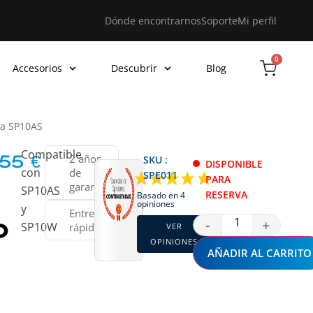
Dónde encontrarnos
Soporte
Mi perfil
0
Accesorios
Descubrir
Blog
ta SP10AS
Compatible
2 años
SKU :
,55
€
DISPONIBLE
con
de
SPE011
PARA
garantía
SP10AS
RESERVA
Basado en 4
opiniones
y
Entrega
o
-
+
SP10W
rápida
VER
OPINIONES
AÑADIR AL CARRITO