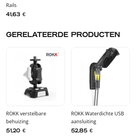
Rails
41,63
€
GERELATEERDE PRODUCTEN
ROKK verstelbare
ROKK Waterdichte USB
behuizing
aansluiting
51,20
€
52,85
€