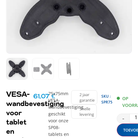
75x75mm
VESA-
2 jaar
61,07
€
SKU :
OP
VESA-
garantie
SPR75
wandbevestiging
VOORR
wandbevestiging
Snelle
voor
geschikt
levering
-
voor onze
tablet
SP08-
TOEVO
en
tablets en