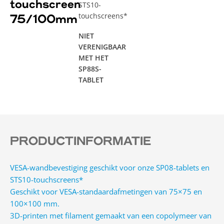
touchscreen
STS10-
touchscreens*
75/100mm
NIET
VERENIGBAAR
MET HET
SP88S-
TABLET
PRODUCTINFORMATIE
VESA-wandbevestiging geschikt voor onze SP08-tablets en
STS10-touchscreens*
Geschikt voor VESA-standaardafmetingen van 75×75 en
100×100 mm.
3D-printen met filament gemaakt van een copolymeer van