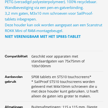
PETG (verzadigd polyesterpolymeer). 100% recyclebaar.
Wandbevestiging via een pen-en-gatverbinding.
3,2 mm gaten, M3x10 mm schroeven voor SailProof-
tablets inbegrepen.
Deze houder kan ook worden aangepast aan een Scanstrut
ROKK Mini of RAM-montagebeugel.
NIET VERENIGBAAR MET HET SP88S-TABLET
Geschikt voor apparaten met
Compatibiliteit
standaardgaten van 75x75mm of
100x100mm
SP08 tablets en STS10 touchscreens*
Aanbevolen
* SailProof STS10 touchscreens worden
gebruik
geleverd met M4x10mm schroeven die u
met deze houder kunt gebruiken. U hoeft
alleen de gaten iets groter te maken.
Buitenafmetingen: 115 x 115 mm. Diepte
Afmetingen