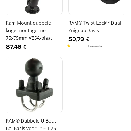
Ram Mount dubbele
RAM® Twist-Lock™ Dual
kogelmontage met
Zuignap Basis
75x75mm VESA-plaat
50,79
€
87,46
€
RAM® Dubbele U-Bout
Bal Basis voor 1″ – 1.25″