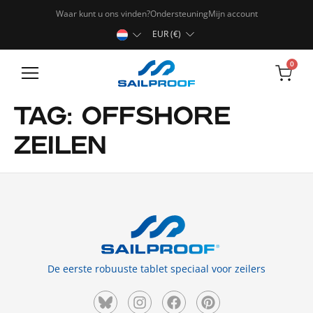
Waar kunt u ons vinden?
Ondersteuning
Mijn account
EUR (€)
0
Robuuste tablets
TAG:
OFFSHORE
ZEILEN
De eerste robuuste tablet speciaal voor zeilers