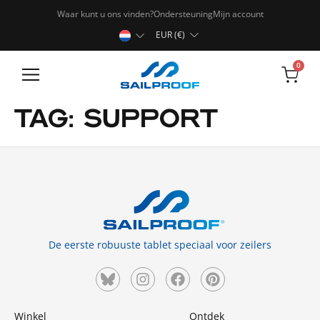
Waar kunt u ons vinden?
Ondersteuning
Mijn account
EUR (€)
0
Robuuste tablets
TAG:
SUPPORT
De eerste robuuste tablet speciaal voor zeilers
Winkel
Ontdek