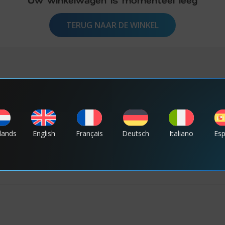
Uw winkelwagen is momenteel leeg
TERUG NAAR DE WINKEL
OOK LEUK...
lands
English
Français
Deutsch
Italiano
Es