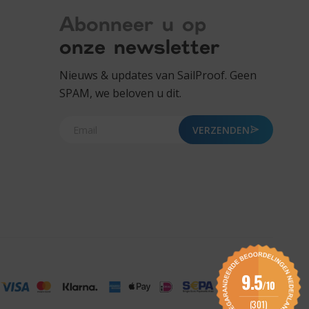
Abonneer u op
onze newsletter
Nieuws & updates van SailProof. Geen
SPAM, we beloven u dit.
VERZENDEN
9.5
/10
(301)