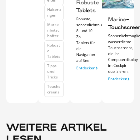
eiten
Robuste
Halteru
Tablets
ngen
Robuste,
Marine
-
Marke
sonnenlichttaugliche
Touchscree
nbotsc
8- und 10-
hafter
Sonnenlichttauglic
Zoll
wasserdichte
Tablets für
Robust
Touchscreens,
die
e
die Ihr
Navigation
Tablets
Computerdisplay
auf See.
im Cockpit
Tipps
Entdecken
und
duplizieren.
Tricks
Entdecken
Touchs
creens
WEITERE ARTIKEL
LESEN