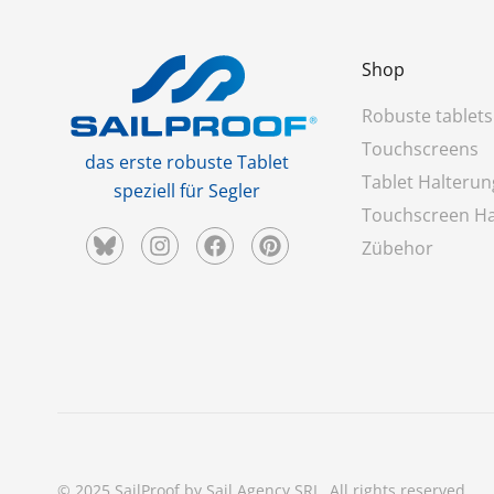
Shop
Robuste tablets
Touchscreens
das erste robuste Tablet
Tablet Halteru
speziell für Segler
Touchscreen Ha
Zübehor
© 2025 SailProof by Sail Agency SRL. All rights reserved