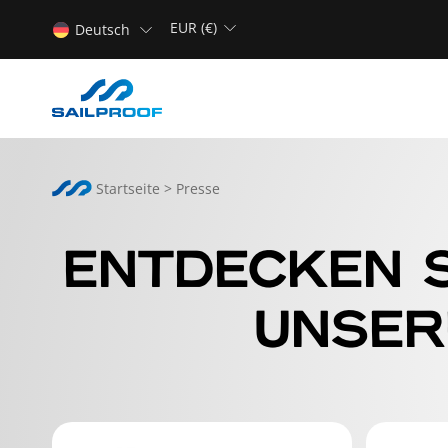
EUR (€)
Deutsch
Startseite
>
Presse
ENTDECKEN S
UNSER