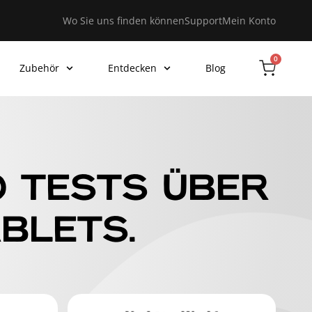
Wo Sie uns finden können
Support
Mein Konto
0
Zubehör
Entdecken
Blog
D TESTS ÜBER
BLETS.