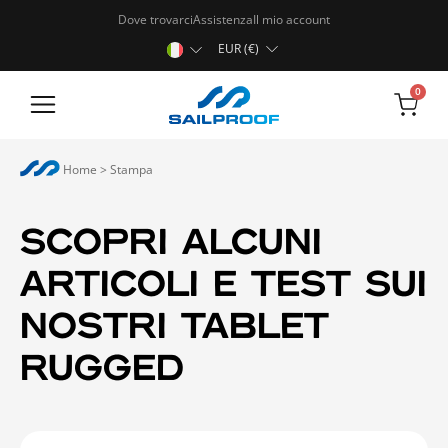
Dove trovarci
Assistenza
Il mio account
EUR (€)
0
Tablet rugged
Home
>
Stampa
SCOPRI ALCUNI
ARTICOLI E TEST SUI
NOSTRI TABLET
RUGGED