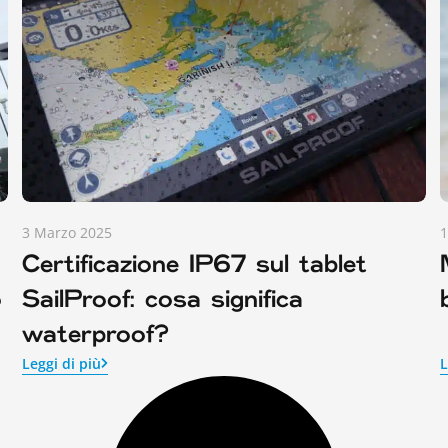
3 Marzo 2025
1
Certificazione IP67 sul tablet
o
SailProof: cosa significa
waterproof?
Leggi di più
L