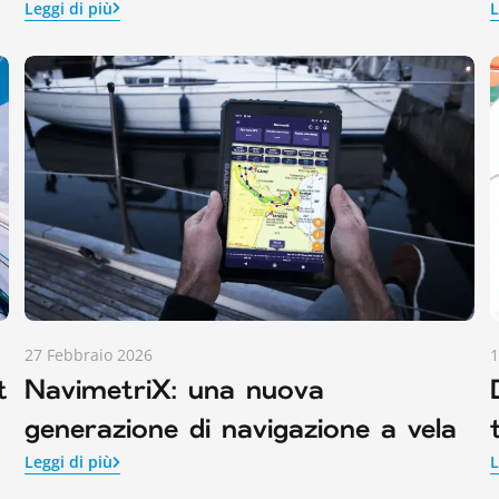
Leggi di più
L
27 Febbraio 2026
1
t
NavimetriX: una nuova
generazione di navigazione a vela
Leggi di più
L