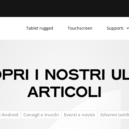
Tablet rugged
Touchscreen
Supporti
PRI I NOSTRI UL
ARTICOLI
i Android
Consigli e trucchi
Eventi e novità
Schermi tattil