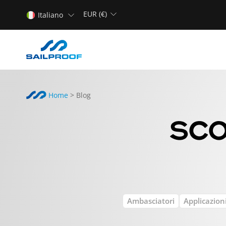
EUR (€)
Italiano
Home
>
Blog
SCO
Ambasciatori
Applicazion