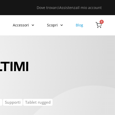
Dove trovarci
Assistenza
Il mio account
0
Accessori
Scopri
Blog
TIMI
i
Supporti
Tablet rugged