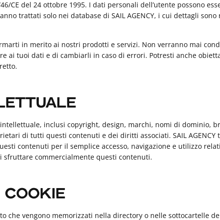
6/CE del 24 ottobre 1995. I dati personali dell’utente possono essere
ranno trattati solo nei database di SAIL AGENCY, i cui dettagli sono 
rmarti in merito ai nostri prodotti e servizi. Non verranno mai cond
ere ai tuoi dati e di cambiarli in caso di errori. Potresti anche obie
retto.
LETTUALE
à intellettuale, inclusi copyright, design, marchi, nomi di dominio,
tari di tutti questi contenuti e dei diritti associati. SAIL AGENCY 
uesti contenuti per il semplice accesso, navigazione e utilizzo relat
to di sfruttare commercialmente questi contenuti.
I COOKIE
esto che vengono memorizzati nella directory o nelle sottocartelle de