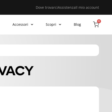
Dove trovarci
Assistenza
Il mio account
0
Accessori
Scopri
Blog
IVACY