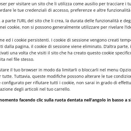
ser per visitare un sito che li utilizza come ausilio per tracciare i 
cordare le tue credenziali di accesso, preferenze e altre funzionalit
 parte l’URL del sito che li crea, la durata delle funzionalità e deg
ei cookie, non si possono generalmente utilizzare per rivelare l’ide
ione ed i cookie persistenti. I cookie di sessione vengono creati te
i dalla pagina, il cookie di sessione viene eliminato. D’altra parte, 
ivati una volta che visiti il sito che ha creato questo cookie specif
ta nel file stesso.
tare il tuo browser in modo da limitarli o bloccarli nel menu Opzion
er tutte. Tuttavia, queste modifiche possono alterare le tue condizio
è configurato per rifiutare tutti i cookie, non sarai in grado di effet
zione degli articoli nel tuo carrello.
momento facendo clic sulla ruota dentata nell’angolo in basso a s