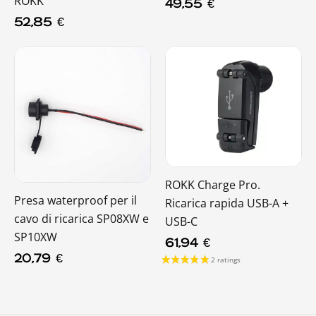
ROKK
49,55
€
52,85
€
ROKK Charge Pro.
Presa waterproof per il
Ricarica rapida USB-A +
cavo di ricarica SP08XW e
USB-C
SP10XW
61,94
€
20,79
€