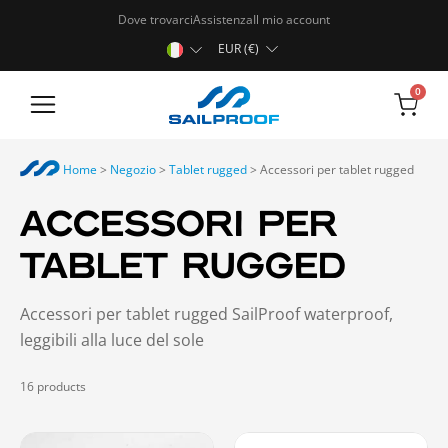
Dove trovarci
Assistenza
Il mio account
EUR (€)
0
Tablet rugged
Home
>
Negozio
>
Tablet rugged
>
Accessori per tablet rugged
ACCESSORI PER
TABLET RUGGED
Accessori per tablet rugged SailProof waterproof,
leggibili alla luce del sole
16
products