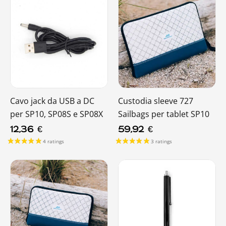
Cavo jack da USB a DC
Custodia sleeve 727
per SP10, SP08S e SP08X
Sailbags per tablet SP10
12,36
€
59,92
€