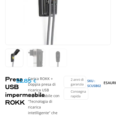
Carica ROKK +
Presa
2 anni di
52,85
€
SKU :
ESAUR
Doppia presa di
garanzia
SCUSB02
USB
ricarica USB
Consegna
impermeabile
impermeabile con
rapida
“Tecnologia di
ROKK
ricarica
intetlligente” che