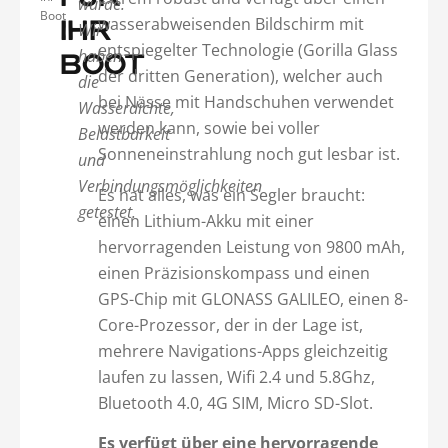
wurde.
Boot
wasserabweisenden Bildschirm mit
IHR
Wir
entspiegelter Technologie (Gorilla Glass
haben
BOOT
der dritten Generation), welcher auch
die
bei Nässe mit Handschuhen verwendet
Wasserdichte,
werden kann, sowie bei voller
Belastbarkeit
Sonneneinstrahlung noch gut lesbar ist.
und
Verbindungsmöglichkeiten
Es hat alles, was ein Segler braucht:
getestet.
einen Lithium-Akku mit einer
hervorragenden Leistung von 9800 mAh,
einen Präzisionskompass und einen
GPS-Chip mit GLONASS GALILEO, einen 8-
Core-Prozessor, der in der Lage ist,
mehrere Navigations-Apps gleichzeitig
laufen zu lassen, Wifi 2.4 und 5.8Ghz,
Bluetooth 4.0, 4G SIM, Micro SD-Slot.
Es verfügt über eine hervorragende