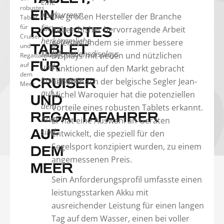
eine
robustes
EIN
Konkurrenz
Die großen Hersteller der Branche
Tablet
für
für
haben bisher hervorragende Arbeit
ROBUSTES
Cruiser
herkömmliche
geleistet, indem sie immer bessere
und
TABLET
Multifunktionsdisplays
Displays mit neuen und nützlichen
Regattafahrer
auf
FÜR
und
Funktionen auf den Markt gebracht
dem
Instrumente
haben. Auch der belgische Segler Jean-
CRUISER
Meer
auf
Michel Waroquier hat die potenziellen
UND
dem
Vorteile eines robusten Tablets erkannt.
REGATTAFAHRER
Boot
Er hat eine Auswahl an Geräten
sind.
entwickelt, die speziell für den
AUF
Segelsport konzipiert wurden, zu einem
DEM
angemessenen Preis.
MEER
Sein Anforderungsprofil umfasste einen
leistungsstarken Akku mit
ausreichender Leistung für einen langen
Tag auf dem Wasser, einen bei voller