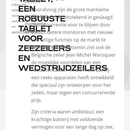
vormen
robuuste
EEN
voor
Vooralsnog zijn de grote maritieme
tablet
voor
traditionele
fabrikanten er uitstekend in geslaagd
ROBUUSTE
zeezeilers
maritieme
de concurrentie voor te blijven door
en
TABLET
MFD’s
steeds betere monitoren met nieuwe
wedstrijdzeilers
VOOR
en
en nuttige functies op de markt te
instrumentenpanelen.
brengen. Desalniettemin ziet ook de
ZEEZEILERS
Belgische zeiler Jean-Michel Waroquier
EN
de mogelijke voordelen van een
WEDSTRIJDZEILERS
robuuste tablet – in die mate dat hij
een reeks apparaten heeft ontwikkeld
die speciaal zijn ontworpen voor het
zeilen, maar tegen een concurrerende
prijs.
Zijn criteria waren ambitieus: een
krachtige batterij met voldoende
vermogen voor een lange dag op zee,