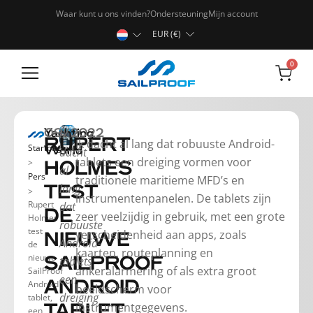
Waar kunt u ons vinden?
Ondersteuning
Mijn account
EUR (€)
0
Robuuste tablets
Ik
Yachting
09/2022
RUPERT
Ik dacht al lang dat robuuste Android-
Startpagina
World
dacht
tablets een dreiging vormen voor
>
HOLMES
al
Pers
traditionele maritieme MFD’s en
lang
TEST
>
instrumentenpanelen. De tablets zijn
Rupert
dat
DE
zeer veelzijdig in gebruik, met een grote
Holmes
robuuste
test
verscheidenheid aan apps, zoals
NIEUWE
Android-
de
kaarten, routeplanning en
nieuwe
tablets
SAILPROOF
ankeralarmering of als extra groot
SailProof
een
Android
ANDROID
beeldscherm voor
dreiging
tablet,
instrumentgegevens.
TABLET,
een