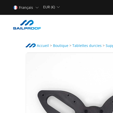
EUR (€)
Français
Accueil
>
Boutique
>
Tablettes durcies
>
Supp