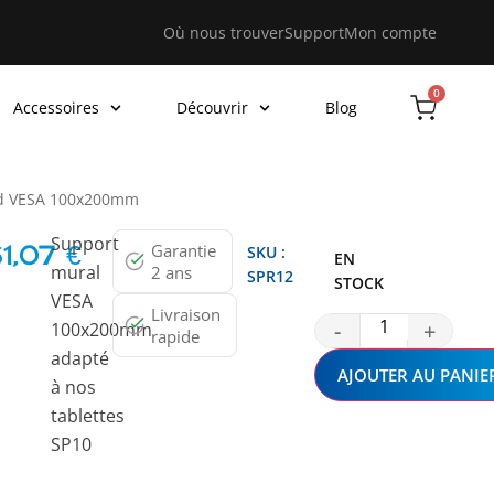
Où nous trouver
Support
Mon compte
0
Accessoires
Découvrir
Blog
ard VESA 100x200mm
Support
Garantie
SKU :
61,07
€
EN
mural
2 ans
SPR12
STOCK
VESA
Livraison
-
+
100x200mm
rapide
adapté
AJOUTER AU PANIE
à nos
tablettes
SP10