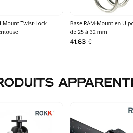
 Mount Twist-Lock
Base RAM-Mount en U pou
entouse
de 25 à 32 mm
41,63
€
RODUITS APPARENT