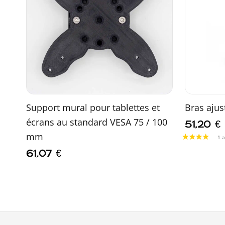
Support mural pour tablettes et
Bras aju
écrans au standard VESA 75 / 100
51,20
€
mm
61,07
€