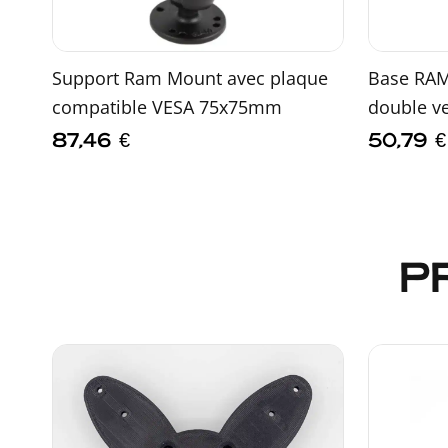
Support Ram Mount avec plaque
Base RAM
compatible VESA 75x75mm
double v
87,46
€
50,79
€
P