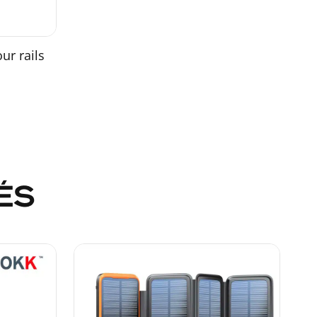
r rails
ÉS