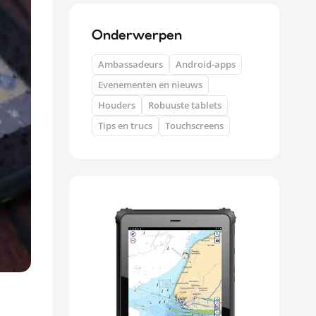
Onderwerpen
Ambassadeurs
Android-apps
Evenementen en nieuws
Houders
Robuuste tablets
Tips en trucs
Touchscreens