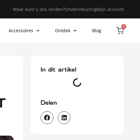
Waar kunt u ons vinden?
Ondersteuning
Mijn account
0
Accessoires
Ontdek
Blog
In dit artikel
T
Delen