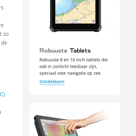
rs
re
t zo
 de
Robuuste
Tablets
Robuuste 8 en 10 inch tablets die
ook in zonlicht leesbaar zijn,
speciaal voor navigatie op zee.
Ontdekken
C)
n