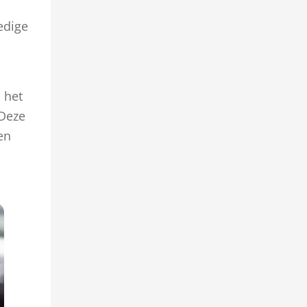
edige
n het
 Deze
en