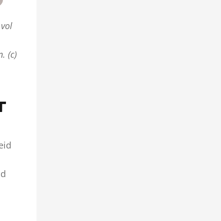
 vol
n
.
(c)
T
m
eid
nd