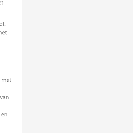
et
dt,
met
t met
t
 van
 en