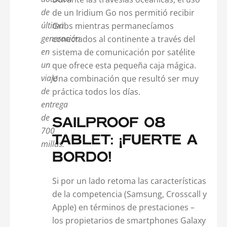
de
de un Iridium Go nos permitió recibir
última
Gribs mientras permanecíamos
generación
conectados al continente a través del
en
sistema de comunicación por satélite
un
que ofrece esta pequeña caja mágica.
viaje
Una combinación que resultó ser muy
de
práctica todos los días.
entrega
de
SAILPROOF 08
700
TABLET: ¡FUERTE A
millas.
BORDO!
Si por un lado retoma las características
de la competencia (Samsung, Crosscall y
Apple) en términos de prestaciones –
los propietarios de smartphones Galaxy