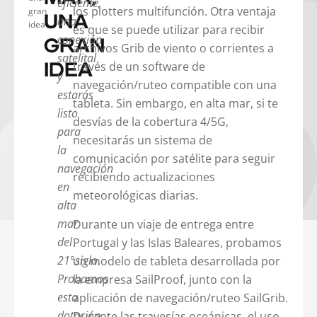
eficiente,
los plotters multifunción. Otra ventaja
gran
UNA
una
idea
es que se puede utilizar para recibir
conexión
GRAN
archivos Grib de viento o corrientes a
satelital
través de un software de
IDEA
y
navegación/ruteo compatible con una
estarás
tableta. Sin embargo, en alta mar, si te
listo
desvías de la cobertura 4/5G,
para
necesitarás un sistema de
la
comunicación por satélite para seguir
navegación
recibiendo actualizaciones
en
meteorológicas diarias.
alta
mar
Durante un viaje de entrega entre
del
Portugal y las Islas Baleares, probamos
21°siglo.
un modelo de tableta desarrollada por
Probamos
la empresa SailProof, junto con la
esta
aplicación de navegación/ruteo SailGrib.
dotación
Durante las travesías oceánicas, el uso