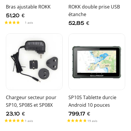
Bras ajustable ROKK
ROKK double prise USB
étanche
51,20
€
52,85
€
Chargeur secteur pour
SP10S Tablette durcie
SP10, SP08S et SP08X
Android 10 pouces
23,10
€
799,17
€