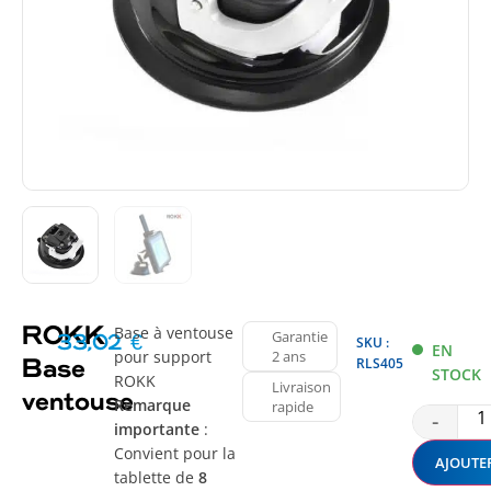
Base à ventouse
ROKK
Garantie
33,02
€
SKU :
EN
pour support
2 ans
RLS405
Base
STOCK
ROKK
Livraison
ventouse
Remarque
rapide
-
importante
:
Convient pour la
AJOUTE
tablette de
8