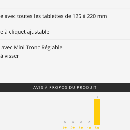
e avec toutes les tablettes de 125 à 220 mm
 à cliquet ajustable
 avec Mini Tronc Réglable
à visser
AVIS À PROPOS DU PRODUIT
3
0
0
0
0
1★
2★
3★
4★
5★