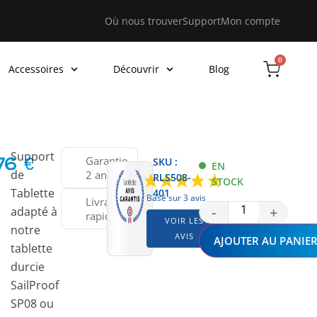
Où nous trouver
Support
Mon compte
0
Accessoires
Découvrir
Blog
Support
Garantie
SKU :
,76
€
EN
de
2 ans
RLS508-
STOCK
Tablette
401
Basé sur 3 avis
Livraison
-
+
adapté à
rapide
VOIR LES
notre
AVIS
AJOUTER AU PANIE
tablette
durcie
SailProof
SP08 ou