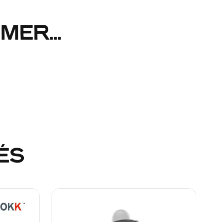
ER...
ÉS