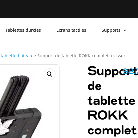
Tablettes durcies
Écrans tactiles
Supports
tablette bateau
>
Support de tablette ROKK complet à visser
Support
98
de
tablette
ROKK
complet