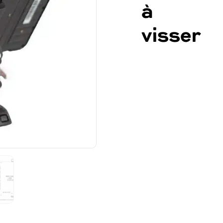
à
visser