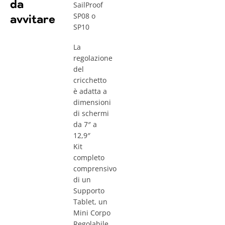
da
SailProof
SP08 o
avvitare
SP10
La
regolazione
del
cricchetto
è adatta a
dimensioni
di schermi
da 7″ a
12,9″
Kit
completo
comprensivo
di un
Supporto
Tablet, un
Mini Corpo
Regolabile