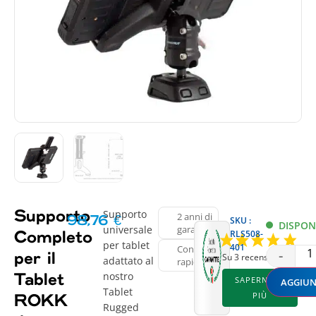
Supporto
Supporto
2 anni di
98,76
€
SKU :
DISPON
universale
garanzia
RLS508-
Completo
per tablet
401
Consegna
-
per il
Su 3 recensioni
adattato al
rapida
nostro
Tablet
SAPERNE DI
AGGIUN
Tablet
PIÙ
ROKK
Rugged