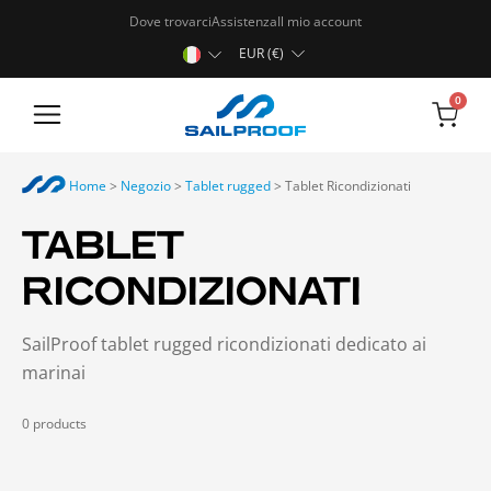
Dove trovarci
Assistenza
Il mio account
EUR (€)
0
Tablet rugged
Home
>
Negozio
>
Tablet rugged
>
Tablet Ricondizionati
TABLET
RICONDIZIONATI
SailProof tablet rugged ricondizionati dedicato ai
marinai
0
products