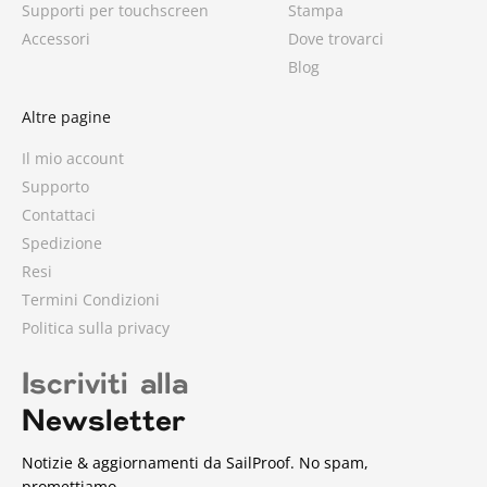
Supporti per touchscreen
Stampa
Accessori
Dove trovarci
Blog
Altre pagine
Il mio account
Supporto
Contattaci
Spedizione
Resi
Termini Condizioni
Politica sulla privacy
Iscriviti alla
Newsletter
Notizie & aggiornamenti da SailProof. No spam,
promettiamo.