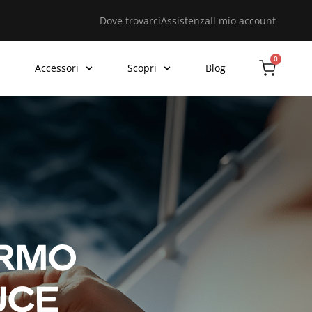
Dove trovarci
Assistenza
Il mio account
0
Accessori
Scopri
Blog
RMO
UCE