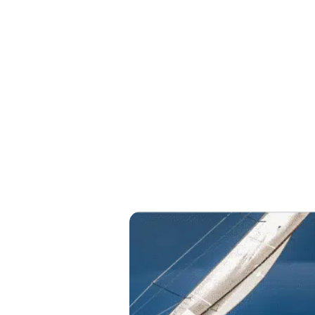
tte
ne