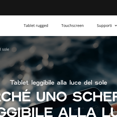
Tablet rugged
Touchscreen
Supporti
l sole
Tablet leggibile alla luce del sole
RCHÉ UNO SCHE
GGIBILE ALLA L