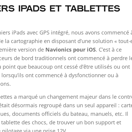
ERS IPADS ET TABLETTES
emiers iPads avec GPS intégré, nous avons commencé 
n de la cartographie en disposant d’une solution « tout-
première version de
Navionics pour iOS
. C’est à ce
ceurs de bord traditionnels ont commencé à perdre l
 point que beaucoup ont cessé d’être utilisés ou ont
s lorsqu’ils ont commencé à dysfonctionner ou à
ions.
ablettes a marqué un changement majeur dans le contr
 était désormais regroupé dans un seul appareil : cart
es, documents officiels du bateau, manuels, etc. Il
a tablette des chocs, de trouver un bon support et
 pilotage via une prise 12V.