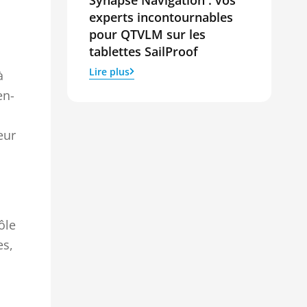
experts incontournables
pour QTVLM sur les
tablettes SailProof
Lire plus
à
en-
eur
ôle
es,