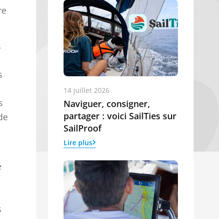
re
s
s
14 juillet 2026
s
Naviguer, consigner,
partager : voici SailTies sur
de
SailProof
Lire plus
é
s