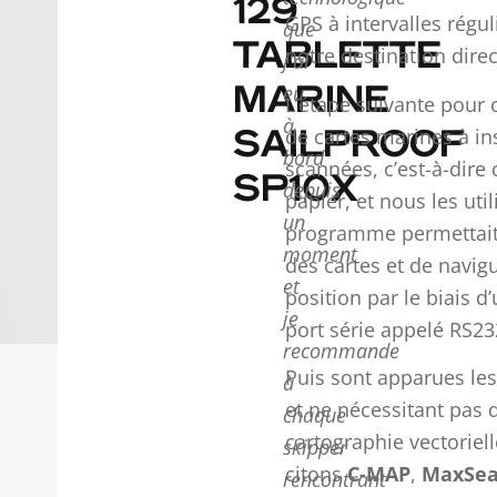
129
GPS à intervalles régul
que
TABLETTE
notre destination direc
j'ai
eu
MARINE
L’étape suivante pour
à
de cartes marines à ins
SAILPROOF
bord
scannées, c’est-à-dire
SP10X
depuis
papier, et nous les uti
un
programme permettait a
moment
des cartes et de navig
et
position par le biais d
je
port série appelé RS23
recommande
Puis sont apparues les 
à
et ne nécessitant pas
chaque
cartographie vectoriell
skipper
citons
C-MAP
,
MaxSe
rencontrant