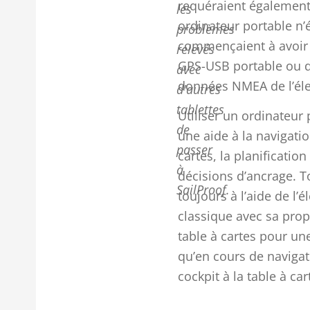
requéraient également
les
ordinateur portable n’é
problèmes
commençaient à avoir d
relevés
GPS-USB portable ou d
avec
données NMEA de l’éle
d'autres
tablettes
Utiliser un ordinateu
de
une aide à la navigation
passer
cartes, la planificatio
à
décisions d’ancrage. To
SailProof.
toujours à l’aide de l’
classique avec sa propr
table à cartes pour un
qu’en cours de naviga
cockpit à la table à car