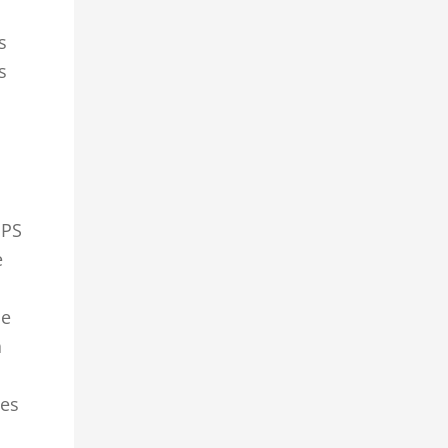
s
s
GPS
e
ce
à
des