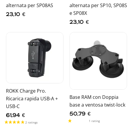
alternata per SP08AS
alternata per SP10, SP08S
e SP08X
23,10
€
23,10
€
ROKK Charge Pro.
Base RAM con Doppia
Ricarica rapida USB-A +
base a ventosa twist-lock
USB-C
50,79
€
61,94
€