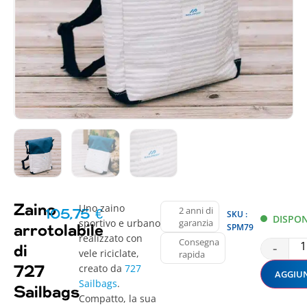
Uno zaino
Zaino
2 anni di
105,75
€
SKU :
DISPON
sportivo e urbano
garanzia
SPM79
arrotolabile
realizzato con
Consegna
-
di
vele riciclate,
rapida
creato da
727
727
AGGIUN
Sailbags
.
Sailbags
Compatto, la sua